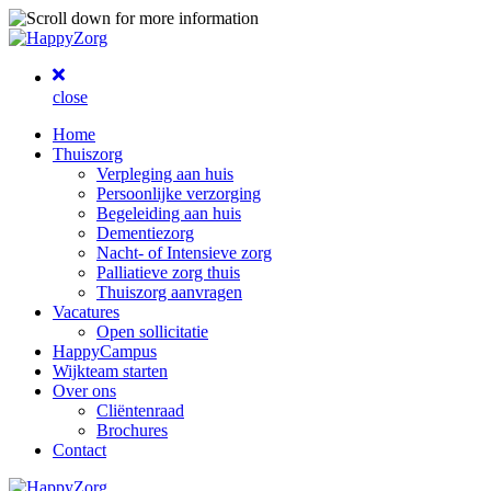
close
Home
Thuiszorg
Verpleging aan huis
Persoonlijke verzorging
Begeleiding aan huis
Dementiezorg
Nacht- of Intensieve zorg
Palliatieve zorg thuis
Thuiszorg aanvragen
Vacatures
Open sollicitatie
HappyCampus
Wijkteam starten
Over ons
Cliëntenraad
Brochures
Contact