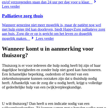
en/of verzorgenden staan dan 24 uur per dag voor u klaar.
Lees verder
Palliatieve zorg thuis
Wanneer genezing niet meer mogelijk is, maar de patiënt nog wel
met hulp enige tijd kan doorleven, biedt HappyZorg palliatieve zorg
aan huis. Zorg die er op is gericht om het leven zo dragelijk
mogelijk maken.
Lees verder
Wanneer komt u in aanmerking voor
thuiszorg?
Thuiszorg is er voor iedereen die hulp nodig heeft bij zijn of haar
dagelijkse bezigheden en zonder hulp niet goed kan functioneren.
Een lichamelijke beperking, ouderdom of herstel van een
ziekenhuisopname kunnen oorzaken zijn dat u thuishulp nodig
heeft. Afhankelijk van de zorg die u nodig heeft, krijgt u volledige
of gedeeltelijke hulp van een (wijk)verpleegkundige.
U wilt thuiszorg? Dan heeft u een indicatie nodig van een
wijkverpleegkundige. Zij kunnen samen met u bepalen welke zorg u