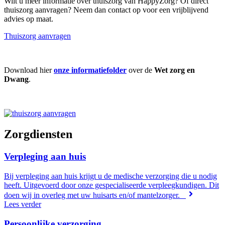
Wilt u meer informatie over thuiszorg van HappyZorg? Of direct
thuiszorg aanvragen? Neem dan contact op voor een vrijblijvend
advies op maat.
Thuiszorg aanvragen
Download hier
onze informatiefolder
over de
Wet zorg en
Dwang
.
Zorgdiensten
Verpleging aan huis
Bij verpleging aan huis krijgt u de medische verzorging die u nodig
heeft. Uitgevoerd door onze gespecialiseerde verpleegkundigen. Dit
doen wij in overleg met uw huisarts en/of mantelzorger.
Lees verder
Persoonlijke verzorging