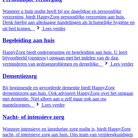
Wanneer u hulp nodig heeft bij uw dagelijkse en persoonlijke
verzorging, biedt HappyZorg persoonlijke verzorging aan huis.
Denk hierbij aan alledaagse handelingen als lichamelijke hygiëne en
uit bed komen.
Lees verder
Begeleiding aan huis
HappyZorg biedt ondersteuning en begeleiding aan huis. U leert
bijvoorbeeld (opnieuw) omgaan met het indelen van de dag,
verminderen van gedragsproblemen en dergelijke.
Lees verder
Dementiezorg
Bij beginnende en gevorderde dementie biedt HappyZorg
dementiezorg aan huis. Ook adviseert HappyZorg over het omgaan
met dementie. Niet alleen aan u zelf maar ook aan uw
mantelzorgers.
Lees verder
Nacht- of intensieve zorg
Wanneer intensieve en langdurige zorg nodig is, biedt HappyZorg
nacht- of intensieve zorg aan huis. Ons team van verpleegkundigen