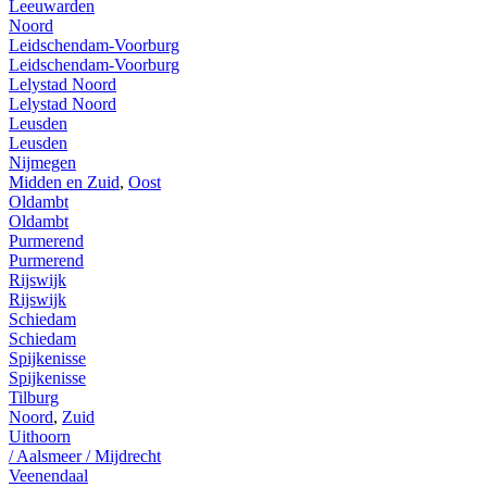
Leeuwarden
Noord
Leidschendam-Voorburg
Leidschendam-Voorburg
Lelystad Noord
Lelystad Noord
Leusden
Leusden
Nijmegen
Midden en Zuid
,
Oost
Oldambt
Oldambt
Purmerend
Purmerend
Rijswijk
Rijswijk
Schiedam
Schiedam
Spijkenisse
Spijkenisse
Tilburg
Noord
,
Zuid
Uithoorn
/ Aalsmeer / Mijdrecht
Veenendaal