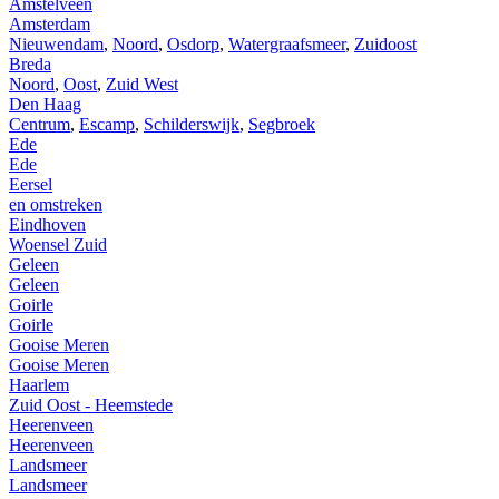
Amstelveen
Amsterdam
Nieuwendam
,
Noord
,
Osdorp
,
Watergraafsmeer
,
Zuidoost
Breda
Noord
,
Oost
,
Zuid West
Den Haag
Centrum
,
Escamp
,
Schilderswijk
,
Segbroek
Ede
Ede
Eersel
en omstreken
Eindhoven
Woensel Zuid
Geleen
Geleen
Goirle
Goirle
Gooise Meren
Gooise Meren
Haarlem
Zuid Oost - Heemstede
Heerenveen
Heerenveen
Landsmeer
Landsmeer